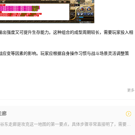
输出强度又可提升生存能力。这种组合的成型周期较长，需要玩家投入相
战应变等因素的影响。玩家应根据自身操作习惯与战斗场景灵活调整策
更多
走廊
在热血传奇中到达赤月峡谷东走廊是攻克这一地图的第一要点，具体步骤非常直接明了，需要从盟重省的土城出发前往白日门，通过坐标354.243定位到丛林迷宫入口并直接进入，接着再次