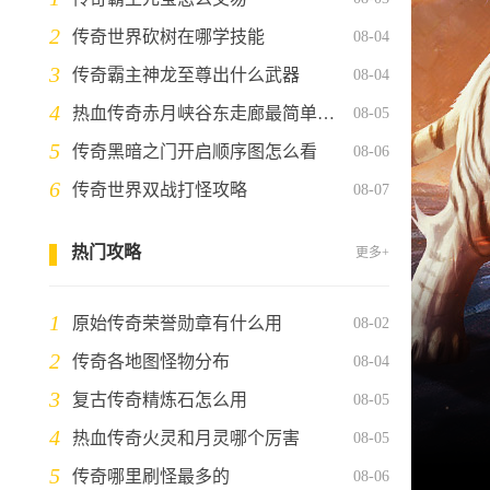
2
传奇世界砍树在哪学技能
08-04
3
传奇霸主神龙至尊出什么武器
08-04
4
热血传奇赤月峡谷东走廊最简单三个步骤
08-05
5
传奇黑暗之门开启顺序图怎么看
08-06
6
传奇世界双战打怪攻略
08-07
热门攻略
更多+
1
原始传奇荣誉勋章有什么用
08-02
2
传奇各地图怪物分布
08-04
3
复古传奇精炼石怎么用
08-05
4
热血传奇火灵和月灵哪个厉害
08-05
5
传奇哪里刷怪最多的
08-06