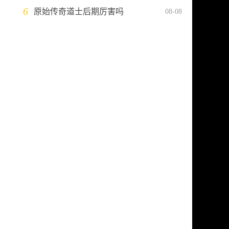
6
原始传奇道士后期厉害吗
08-08