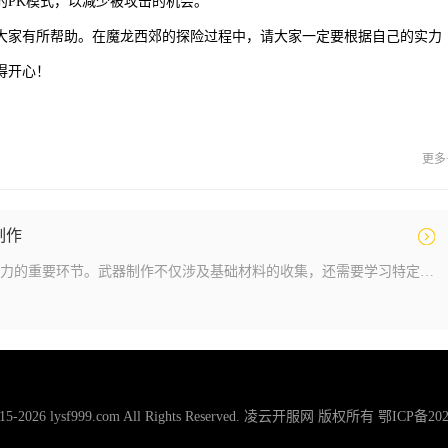
的PK模式，以减少被攻击的机会。
大家有所帮助。在魔龙西郊的探险过程中，请大家一定要根据自己的实力
得开心！
更多
制作
制作武器是提升角色战斗力的重要环节。武器制作不仅涉及基础材料的收集，还需要学习特定的技能，如炼金术或锻造术，这些技能可以通过游戏内的技能书学习或寻找师傅传授。制作
2015-2026 lysf999.com All Rights Reserved. 凌云开服网 版权所有
鄂ICP备202