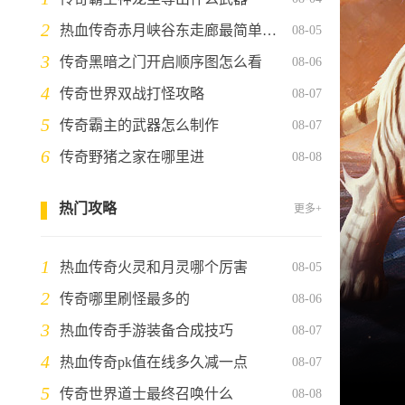
2
热血传奇赤月峡谷东走廊最简单三个步骤
08-05
3
传奇黑暗之门开启顺序图怎么看
08-06
4
传奇世界双战打怪攻略
08-07
5
传奇霸主的武器怎么制作
08-07
6
传奇野猪之家在哪里进
08-08
热门攻略
更多+
1
热血传奇火灵和月灵哪个厉害
08-05
2
传奇哪里刷怪最多的
08-06
3
热血传奇手游装备合成技巧
08-07
4
热血传奇pk值在线多久减一点
08-07
5
传奇世界道士最终召唤什么
08-08