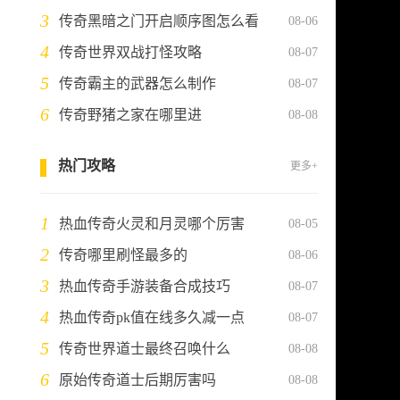
3
传奇黑暗之门开启顺序图怎么看
08-06
4
传奇世界双战打怪攻略
08-07
5
传奇霸主的武器怎么制作
08-07
6
传奇野猪之家在哪里进
08-08
热门攻略
更多+
1
热血传奇火灵和月灵哪个厉害
08-05
2
传奇哪里刷怪最多的
08-06
3
热血传奇手游装备合成技巧
08-07
4
热血传奇pk值在线多久减一点
08-07
5
传奇世界道士最终召唤什么
08-08
6
原始传奇道士后期厉害吗
08-08