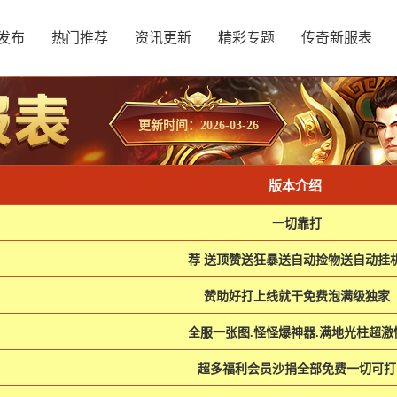
发布
热门推荐
资讯更新
精彩专题
传奇新服表
更新时间：2026-03-26
版本介绍
一切靠打
荐 送顶赞送狂暴送自动捡物送自动挂
赞助好打上线就干免费泡满级独家
全服一张图.怪怪爆神器.满地光柱超激
超多福利会员沙捐全部免费一切可打