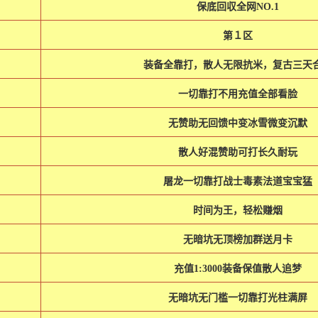
保底回収全网NO.1
第１区
装备全靠打，散人无限抗米，复古三天
一切靠打不用充值全部看脸
无赞助无回馈中变冰雪微变沉默
散人好混赞助可打长久耐玩
屠龙一切靠打战士毒素法道宝宝猛
时间为王，轻松赚烟
无暗坑无顶榜加群送月卡
充值1:3000装备保值散人追梦
无暗坑无门槛一切靠打光柱满屏