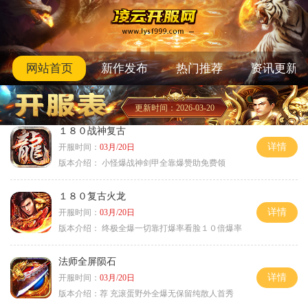
网站首页
新作发布
热门推荐
资讯更新
更新时间：2026-03-20
１８０战神复古
详情
开服时间：
03月/20日
版本介绍：
小怪爆战神剑甲全靠爆赞助免费领
１８０复古火龙
详情
开服时间：
03月/20日
版本介绍：
终极全爆一切靠打爆率看脸１０倍爆率
法师全屏陨石
详情
开服时间：
03月/20日
版本介绍：
荐 充滚蛋野外全爆无保留纯散人首秀