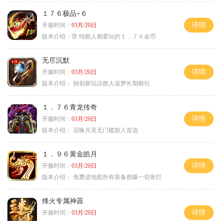
１７６极品+６
详情
开服时间：
03月/20日
版本介绍：
荐 纯散人都爱玩的１．７６金币
无尽沉默
详情
开服时间：
03月/20日
版本介绍：
独创新玩法散人追梦长期耐玩
１．７６青龙传奇
详情
开服时间：
03月/20日
版本介绍：
召唤月灵无门槛散人首选
１．９６黄金皓月
详情
开服时间：
03月/20日
版本介绍：
免费进地图所有装备都爆一切靠打
烽火专属神器
详情
开服时间：
03月/20日