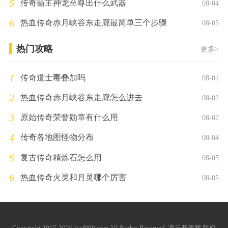
5
传奇霸主神龙至尊出什么武器
08-04
6
热血传奇赤月峡谷东走廊最简单三个步骤
08-05
热门攻略
更多>
1
传奇道士毒叠加吗
08-01
2
热血传奇赤月峡谷东走廊怎么进去
08-02
3
原始传奇荣誉勋章有什么用
08-02
4
传奇各地图怪物分布
08-04
5
复古传奇精炼石怎么用
08-05
6
热血传奇火灵和月灵哪个厉害
08-05
Copyright 2015-2026 lysf999.com All Rights Reserved. 凌云开服网 版权