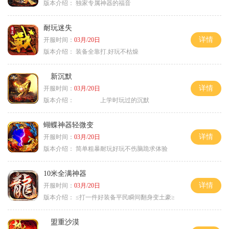
版本介绍：
独家专属神器的福音
耐玩迷失
详情
开服时间：
03月/20日
版本介绍：
装备全靠打.好玩不枯燥
新沉默
详情
开服时间：
03月/20日
版本介绍：
上学时玩过的沉默
蝴蝶神器轻微变
详情
开服时间：
03月/20日
版本介绍：
简单粗暴耐玩好玩不伤脑跪求体验
10米全满神器
详情
开服时间：
03月/20日
版本介绍：
≤打一件好装备平民瞬间翻身变土豪≥
盟重沙漠