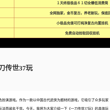
１天终极极品６１切全爆低消费简
全网独家，金币复古，养老耐玩，保底
小极品充值可打纯净复古内置挂机
免费自动捡取回収挂机
刀传世37玩
角色扮演游戏。作为一款以中国古代武侠为题材的游戏，它吸引了众多玩家
玩法而闻名于世。今天，我将为大家介绍一下《一刀传世37玩》的具体玩