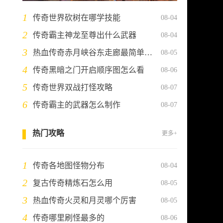
1
传奇世界砍树在哪学技能
08-04
2
传奇霸主神龙至尊出什么武器
08-04
3
热血传奇赤月峡谷东走廊最简单三个步骤
08-05
4
传奇黑暗之门开启顺序图怎么看
08-06
5
传奇世界双战打怪攻略
08-07
6
传奇霸主的武器怎么制作
08-07
热门攻略
更多+
1
传奇各地图怪物分布
08-04
2
复古传奇精炼石怎么用
08-05
3
热血传奇火灵和月灵哪个厉害
08-05
4
传奇哪里刷怪最多的
08-06