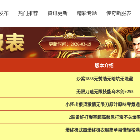
发布
热门推荐
资讯更新
精彩专题
传奇新服表
更新时间：2026-03-19
版本介绍
沙奖1888无赞助无暗坑无隐藏
无限刀速无限技能乌木剑+255
小怪出狠货激情无限刀原汁原味零氪通
2装备好打爆率超高憋尿打宝不关爆
爆终极武器爆终极衣服简单易懂轻松满