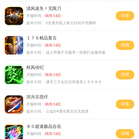
清风迷失〃无限刀
详情
开服时间：
08月/14日
版本介绍：
0充通关散人称王好玩不伤脑终
１７６精品复古
详情
开服时间：
08月/14日
版本介绍：
战士带毒不关爆率一切靠打必爆终极
秋风传纪
详情
开服时间：
08月/14日
版本介绍：
通关三天合区沙奖最高１８８８８
洪兴古惑仔
详情
开服时间：
08月/14日
版本介绍：
公益0冲通全图无坑无套路
８０超速极品合击
详情
开服时间：
08月/14日