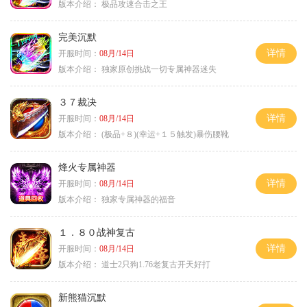
版本介绍：
极品攻速合击之王
完美沉默
详情
开服时间：
08月/14日
版本介绍：
独家原创挑战一切专属神器迷失
３７裁决
详情
开服时间：
08月/14日
版本介绍：
(极品+８)(幸运+１５触发)暴伤腰靴
烽火专属神器
详情
开服时间：
08月/14日
版本介绍：
独家专属神器的福音
１．８０战神复古
详情
开服时间：
08月/14日
版本介绍：
道士2只狗1.76老复古开天好打
新熊猫沉默