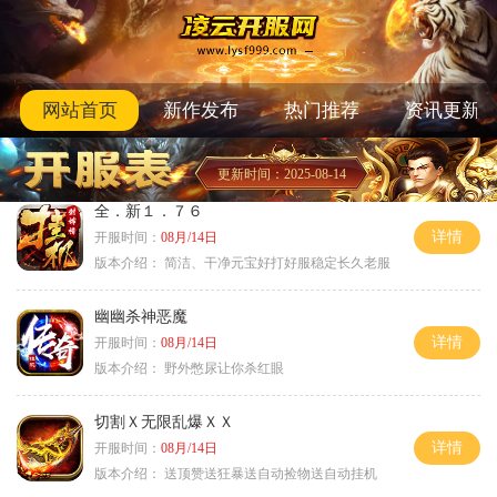
网站首页
新作发布
热门推荐
资讯更新
更新时间：2025-08-14
全．新１．７６
详情
开服时间：
08月/14日
版本介绍：
简洁、干净元宝好打好服稳定长久老服
幽幽杀神恶魔
详情
开服时间：
08月/14日
版本介绍：
野外憋尿让你杀红眼
切割Ｘ无限乱爆ＸＸ
详情
开服时间：
08月/14日
版本介绍：
送顶赞送狂暴送自动捡物送自动挂机