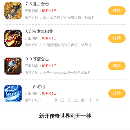
７６复古合击
详情
开服时间：
08月/11日
版本介绍：
耐玩长久稳定小怪爆终极一切靠打
天启火龙单职业
详情
开服时间：
08月/11日
版本介绍：
20顶赞无沙捐装备保值一切靠打
８０苍蓝合击
详情
开服时间：
08月/11日
版本介绍：
合击小怪boss爆率一切全部靠打
西游记
详情
开服时间：
08月/11日
版本介绍：
你 没 玩 过 的 传 奇
新开传奇世界刚开一秒