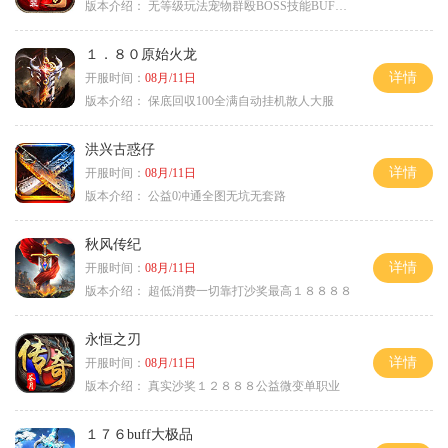
版本介绍：
无等级玩法宠物群殴BOSS技能BUFF铭文B
１．８０原始火龙
详情
开服时间：
08月/11日
版本介绍：
保底回収100全满自动挂机散人大服
洪兴古惑仔
详情
开服时间：
08月/11日
版本介绍：
公益0冲通全图无坑无套路
秋风传纪
详情
开服时间：
08月/11日
版本介绍：
超低消费一切靠打沙奖最高１８８８８
永恒之刃
详情
开服时间：
08月/11日
版本介绍：
真实沙奖１２８８８公益微变单职业
１７６buff大极品