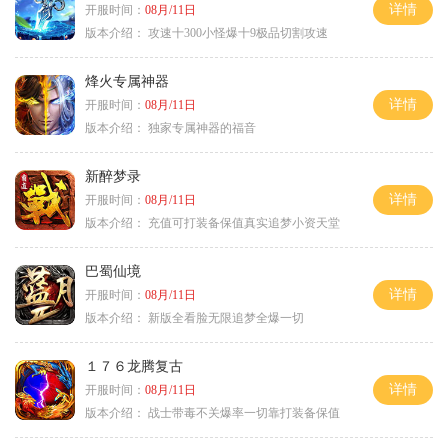
详情
开服时间：
08月/11日
版本介绍：
攻速十300小怪爆十9极品切割攻速
烽火专属神器
详情
开服时间：
08月/11日
版本介绍：
独家专属神器的福音
新醉梦录
详情
开服时间：
08月/11日
版本介绍：
充值可打装备保值真实追梦小资天堂
巴蜀仙境
详情
开服时间：
08月/11日
版本介绍：
新版全看脸无限追梦全爆一切
１７６龙腾复古
详情
开服时间：
08月/11日
版本介绍：
战士带毒不关爆率一切靠打装备保值