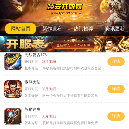
网站首页
新作发布
热门推荐
资讯更新
更新时间：2025-11-30
无尽复古176
详情
开服时间：
08月/11日
版本介绍：
终极装备靠打急缺打材料双登录器合区
帝尊大陆
详情
开服时间：
08月/11日
版本介绍：
荐 一个会员打天下谁都有可能是黑马
熊猫迷失
详情
开服时间：
08月/11日
版本介绍：
赞助靠打挂机免费吸怪免费狂暴免费