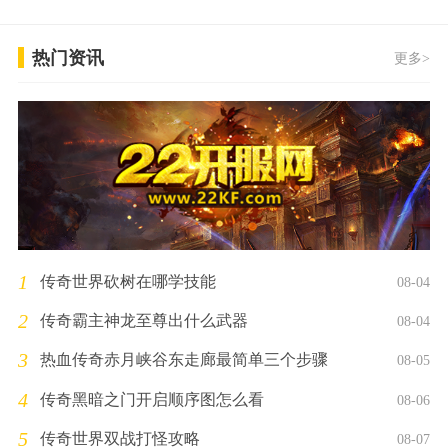
热门资讯
更多>
1
传奇世界砍树在哪学技能
08-04
2
传奇霸主神龙至尊出什么武器
08-04
3
热血传奇赤月峡谷东走廊最简单三个步骤
08-05
4
传奇黑暗之门开启顺序图怎么看
08-06
5
传奇世界双战打怪攻略
08-07