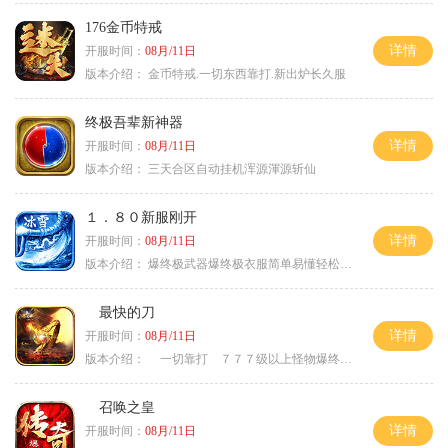
176金币特戒
详情
开服时间：
08月/11日
版本介绍：
金币特戒.一切东西靠打.新出炉长久服
终极吾辈新神器
详情
开服时间：
08月/11日
版本介绍：
三天合区自动挂机浑源渾源斩仙
１．８０新服刚开
详情
开服时间：
08月/11日
版本介绍：
爆终极武器爆终极衣服简单易懂轻松满级
最快的刀
详情
开服时间：
08月/11日
版本介绍：
一切靠打 ７７７级以上怪物爆终极
召唤之皇
详情
开服时间：
08月/11日