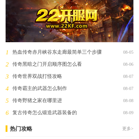
1
热血传奇赤月峡谷东走廊最简单三个步骤
08-05
2
传奇黑暗之门开启顺序图怎么看
08-06
3
传奇世界双战打怪攻略
08-07
4
传奇霸主的武器怎么制作
08-07
5
传奇野猪之家在哪里进
08-08
6
复古传奇怎么锻造武器装备的
08-09
热门攻略
更多>